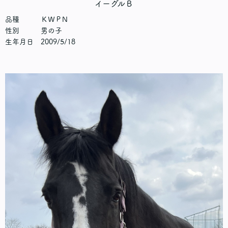
イーグルＢ
品種 ＫＷＰN
性別 男の子
生年月日 2009/5/18